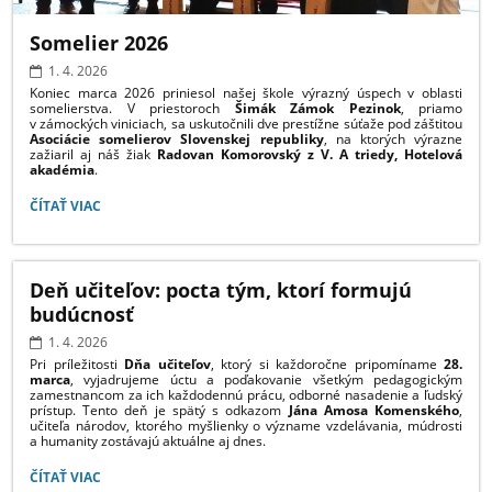
Somelier 2026
1. 4. 2026
Koniec marca 2026 priniesol našej škole výrazný úspech v oblasti
somelierstva. V priestoroch
Šimák Zámok Pezinok
, priamo
v zámockých viniciach, sa uskutočnili dve prestížne súťaže pod záštitou
Asociácie somelierov Slovenskej republiky
, na ktorých výrazne
zažiaril aj náš žiak
Radovan Komorovský z V. A triedy, Hotelová
akadémia
.
SOMELIER
ČÍTAŤ VIAC
2026:
Deň učiteľov: pocta tým, ktorí formujú
budúcnosť
1. 4. 2026
Pri príležitosti
Dňa učiteľov
, ktorý si každoročne pripomíname
28.
marca
, vyjadrujeme úctu a poďakovanie všetkým pedagogickým
zamestnancom za ich každodennú prácu, odborné nasadenie a ľudský
prístup. Tento deň je spätý s odkazom
Jána Amosa Komenského
,
učiteľa národov, ktorého myšlienky o význame vzdelávania, múdrosti
a humanity zostávajú aktuálne aj dnes.
DEŇ
ČÍTAŤ VIAC