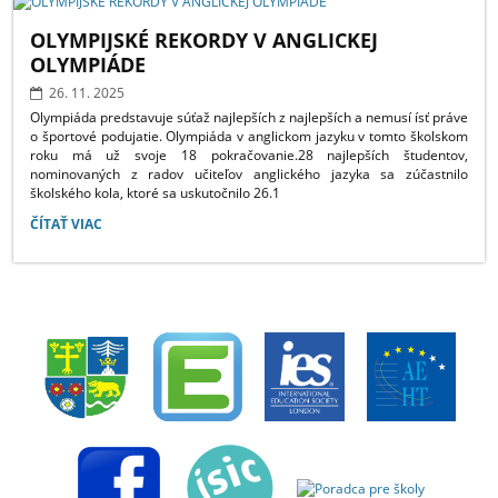
OLYMPIJSKÉ REKORDY V ANGLICKEJ
OLYMPIÁDE
26. 11. 2025
Olympiáda predstavuje súťaž najlepších z najlepších a nemusí ísť práve
o športové podujatie. Olympiáda v anglickom jazyku v tomto školskom
roku má už svoje 18 pokračovanie.28 najlepších študentov,
nominovaných z radov učiteľov anglického jazyka sa zúčastnilo
školského kola, ktoré sa uskutočnilo 26.1
OLYMPIJSKÉ
ČÍTAŤ VIAC
REKORDY
V
ANGLICKEJ
OLYMPIÁDE: