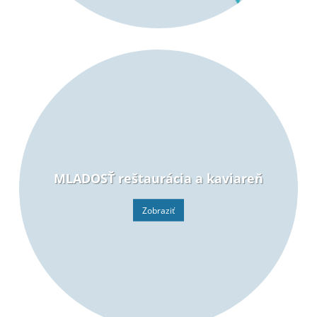
MLADOSŤ reštaurácia a kaviareň
Zobraziť