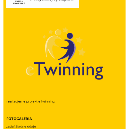
realizujeme projekt eTwinning
FOTOGALÉRIA
zatiaľ žiadne údaje