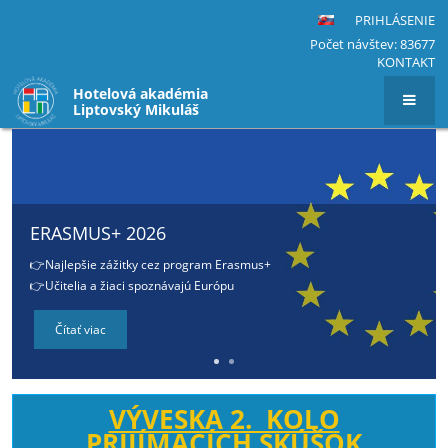
PRIHLÁSENIE
Počet návštev: 83677
KONTAKT
Hotelová akadémia
Liptovský Mikuláš
Hlavná
stránka
ERASMUS+ 2026
👉Najlepšie zážitky cez program Erasmus+
👉Učitelia a žiaci spoznávajú Európu
Čítať viac
VÝVESKA 2. KOLO
PRIJÍMACÍCH SKÚŠOK