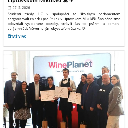
Liptovskom Mikuláši 💓🐾
27. 5. 2026
Študenti triedy 1.C v spolupráci so školským parlamentom
zorganizovali zbierku pre útulok v Liptovskom Mikuláši. Spoločne sme
odovzdali vyzbierané potreby, strávili čas so psíikmi a pomohli
spríjemniť deň štvornohým obyvateľom útulku. 🐶
POMÁHAME
ČÍTAŤ VIAC
SPOLU
-
ZBIERKA
PRE
ÚTULOK
V
LIPTOVSKOM
MIKULÁŠI
💓
🐾: