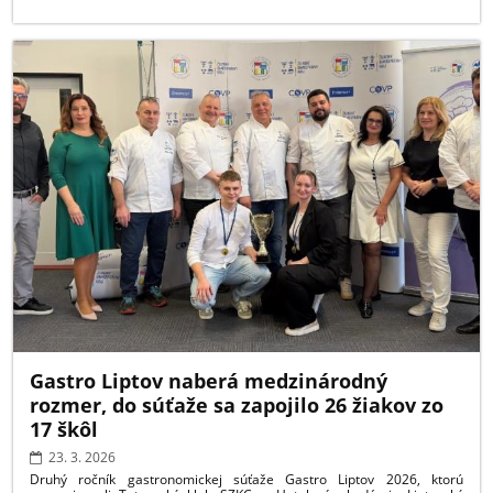
UČITEĽOV:
POCTA
TÝM,
KTORÍ
FORMUJÚ
BUDÚCNOSŤ:
Gastro Liptov naberá medzinárodný
rozmer, do súťaže sa zapojilo 26 žiakov zo
17 škôl
23. 3. 2026
Druhý ročník gastronomickej súťaže Gastro Liptov 2026, ktorú