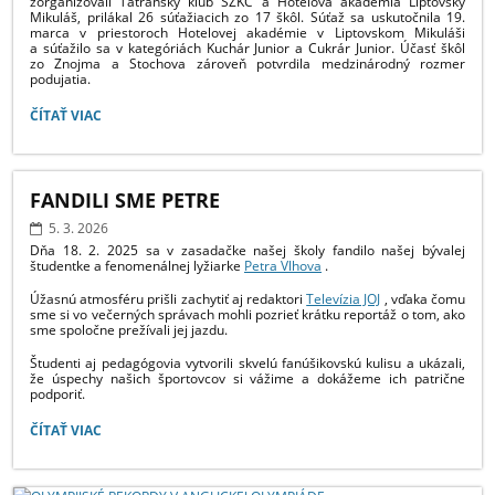
zorganizovali Tatranský klub SZKC a Hotelová akadémia Liptovský
Mikuláš, prilákal 26 súťažiacich zo 17 škôl. Súťaž sa uskutočnila 19.
marca v priestoroch Hotelovej akadémie v Liptovskom Mikuláši
a súťažilo sa v kategóriách Kuchár Junior a Cukrár Junior. Účasť škôl
zo Znojma a Stochova zároveň potvrdila medzinárodný rozmer
podujatia.
GASTRO
ČÍTAŤ VIAC
LIPTOV
NABERÁ
MEDZINÁRODNÝ
ROZMER,
FANDILI SME PETRE
DO
SÚŤAŽE
5. 3. 2026
SA
Dňa 18. 2. 2025 sa v zasadačke našej školy fandilo našej bývalej
ZAPOJILO
študentke a fenomenálnej lyžiarke
Petra Vlhova
.
26
Úžasnú atmosféru prišli zachytiť aj redaktori
Televízia JOJ
, vďaka čomu
ŽIAKOV
sme si vo večerných správach mohli pozrieť krátku reportáž o tom, ako
ZO
sme spoločne prežívali jej jazdu.
17
ŠKÔL:
Študenti aj pedagógovia vytvorili skvelú fanúšikovskú kulisu a ukázali,
že úspechy našich športovcov si vážime a dokážeme ich patrične
podporiť.
FANDILI
ČÍTAŤ VIAC
SME
PETRE: