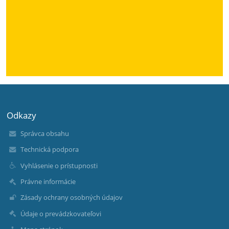
Odkazy
Správca obsahu
Technická podpora
Vyhlásenie o prístupnosti
Právne informácie
Zásady ochrany osobných údajov
Údaje o prevádzkovateľovi